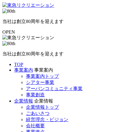
当社は創立80周年を迎えます
OPEN
当社は創立80周年を迎えます
TOP
事業案内
事業案内
事業案内トップ
シアター事業
アーバンコミュニティ事業
事業創造
企業情報
企業情報
企業情報トップ
ごあいさつ
経営理念・ビジョン
会社概要
事業拠点