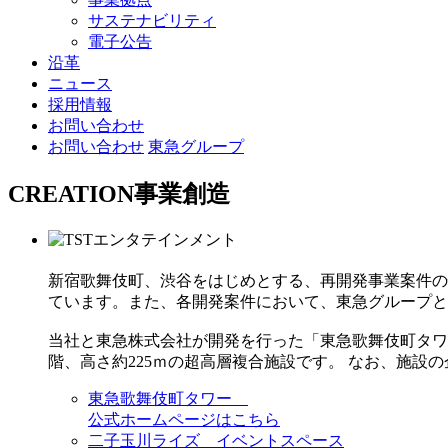
サステナビリティ
電子公告
沿革
ニュース
採用情報
お問い合わせ
お問い合わせ
東急グループ
CREATION
事業創造
新宿歌舞伎町、渋谷をはじめとする、再開発事業案件の
ています。 また、各開発案件において、東急グループ
当社と東急株式会社が開発を行った「東急歌舞伎町タワ
階、高さ約225ｍの超高層複合施設です。 なお、施設
東急歌舞伎町タワー
公式ホームページはこちら
二子玉川ライズ イベントスペース